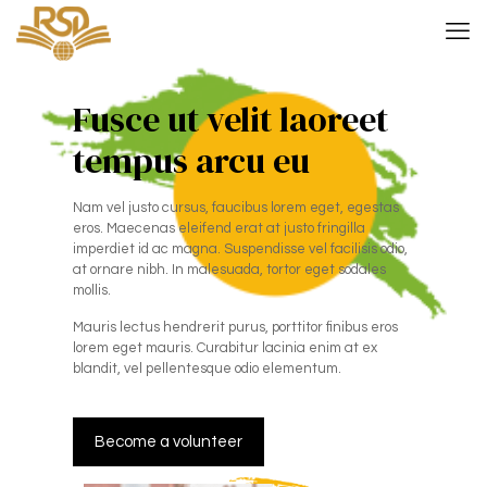
Fusce ut velit laoreet
tempus arcu eu
Nam vel justo cursus, faucibus lorem eget, egestas
eros. Maecenas eleifend erat at justo fringilla
imperdiet id ac magna. Suspendisse vel facilisis odio,
at ornare nibh. In malesuada, tortor eget sodales
mollis.
Mauris lectus hendrerit purus, porttitor finibus eros
lorem eget mauris. Curabitur lacinia enim at ex
blandit, vel pellentesque odio elementum.
Become a volunteer